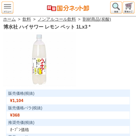
ホーム
>
飲料
>
ノンアルコール飲料
>
割材商品(炭酸)
博水社 ハイサワー レモン ペット 1Lx3
*
販売価格(税抜)
¥1,104
販売価格バラ(税抜)
¥368
推奨売価(税抜)
ｵｰﾌﾟﾝ価格