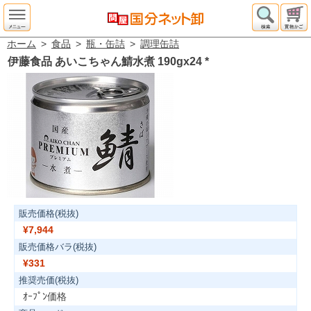
ホーム
>
食品
>
瓶・缶詰
>
調理缶詰
伊藤食品 あいこちゃん鯖水煮 190gx24
*
販売価格(税抜)
¥7,944
販売価格バラ(税抜)
¥331
推奨売価(税抜)
ｵｰﾌﾟﾝ価格