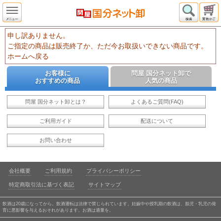
申し訳ありません。
ご指定の商品は販売終了か、ただ今お取扱いできない商品です。
ホームへ戻る
お客様に
問屋 国分ネット卸で
おすすめの商品
人気の商品
問屋 国分ネット卸とは？
よくあるご質問(FAQ)
ご利用ガイド
配送について
お問い合わせ
会社概要
ご利用規約
プライバシーポリシー
特定商取引法に基づく表記
サイトマップ
飲酒は20歳になってから。飲酒運転は法律で禁じられています。妊娠中や授乳期の飲酒は、胎児・乳児の発
育に悪影響を与えるおそれがあります。お酒は適量を。