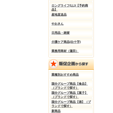
ロングライフ(LL)/【予約商
品】
産地直送品
やおきん
日用品・雑貨
介護ケア商品(白十字)
業務用商材（蓮田）
業種別おすすめ商品
国分グループ商品【食品】
（ブランドで探す）
国分グループ商品【菓子】
（ブランドで探す）
国分グループ商品【酒】（ブ
ランドで探す）
新商品