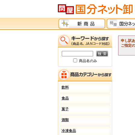
申し訳
ご指定
商品名のみ
飲料
食品
菓子
酒類
冷凍食品