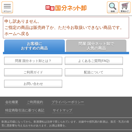
申し訳ありません。
ご指定の商品は販売終了か、ただ今お取扱いできない商品です。
ホームへ戻る
お客様に
問屋 国分ネット卸で
おすすめの商品
人気の商品
問屋 国分ネット卸とは？
よくあるご質問(FAQ)
ご利用ガイド
配送について
お問い合わせ
会社概要
ご利用規約
プライバシーポリシー
特定商取引法に基づく表記
サイトマップ
飲酒は20歳になってから。飲酒運転は法律で禁じられています。妊娠中や授乳期の飲酒は、胎児・乳児の発
育に悪影響を与えるおそれがあります。お酒は適量を。