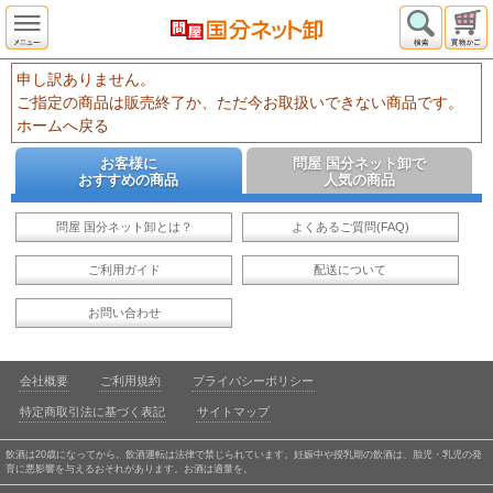
申し訳ありません。
ご指定の商品は販売終了か、ただ今お取扱いできない商品です。
ホームへ戻る
お客様に
問屋 国分ネット卸で
おすすめの商品
人気の商品
問屋 国分ネット卸とは？
よくあるご質問(FAQ)
ご利用ガイド
配送について
お問い合わせ
会社概要
ご利用規約
プライバシーポリシー
特定商取引法に基づく表記
サイトマップ
飲酒は20歳になってから。飲酒運転は法律で禁じられています。妊娠中や授乳期の飲酒は、胎児・乳児の発
育に悪影響を与えるおそれがあります。お酒は適量を。