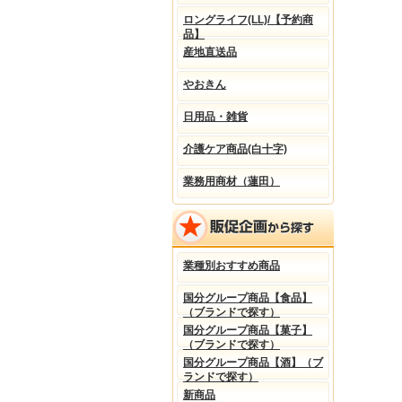
ロングライフ(LL)/【予約商
品】
産地直送品
やおきん
日用品・雑貨
介護ケア商品(白十字)
業務用商材（蓮田）
業種別おすすめ商品
国分グループ商品【食品】
（ブランドで探す）
国分グループ商品【菓子】
（ブランドで探す）
国分グループ商品【酒】（ブ
ランドで探す）
新商品