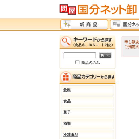
申し訳
ご指定
商品名のみ
飲料
食品
菓子
酒類
冷凍食品