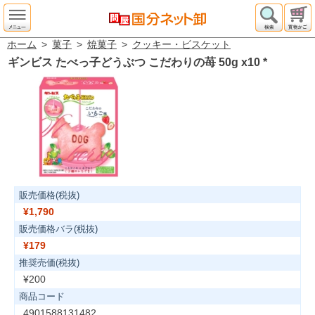
ホーム
>
菓子
>
焼菓子
>
クッキー・ビスケット
ギンビス たべっ子どうぶつ こだわりの苺 50g x10
*
販売価格(税抜)
¥1,790
販売価格バラ(税抜)
¥179
推奨売価(税抜)
¥200
商品コード
4901588131482