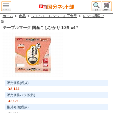
ホーム
>
食品
>
レトルト・レンジ・加工食品
>
レンジ調理ご
飯
テーブルマーク 国産こしひかり 10食 x4
*
販売価格(税抜)
¥8,144
販売価格バラ(税抜)
¥2,036
推奨売価(税抜)