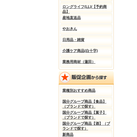
ロングライフ(LL)/【予約商
品】
産地直送品
やおきん
日用品・雑貨
介護ケア商品(白十字)
業務用商材（蓮田）
業種別おすすめ商品
国分グループ商品【食品】
（ブランドで探す）
国分グループ商品【菓子】
（ブランドで探す）
国分グループ商品【酒】（ブ
ランドで探す）
新商品