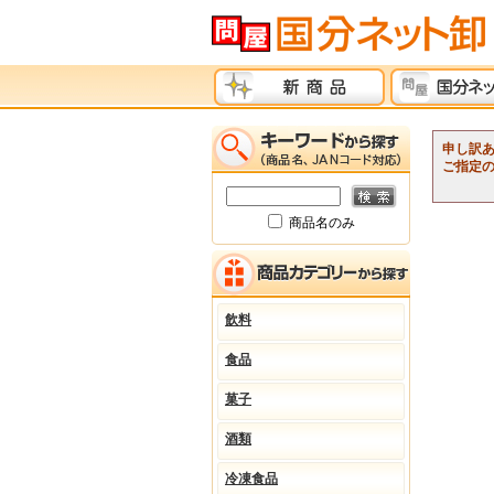
申し訳
ご指定
商品名のみ
飲料
食品
菓子
酒類
冷凍食品