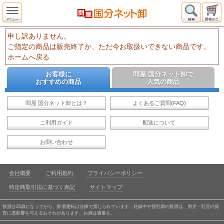
申し訳ありません。
ご指定の商品は販売終了か、ただ今お取扱いできない商品です。
ホームへ戻る
お客様に
問屋 国分ネット卸で
おすすめの商品
人気の商品
問屋 国分ネット卸とは？
よくあるご質問(FAQ)
ご利用ガイド
配送について
お問い合わせ
会社概要
ご利用規約
プライバシーポリシー
特定商取引法に基づく表記
サイトマップ
飲酒は20歳になってから。飲酒運転は法律で禁じられています。妊娠中や授乳期の飲酒は、胎児・乳児の発
育に悪影響を与えるおそれがあります。お酒は適量を。