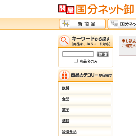
申し訳
ご指定
商品名のみ
飲料
食品
菓子
酒類
冷凍食品