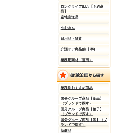
ロングライフ(LL)/【予約商
品】
産地直送品
やおきん
日用品・雑貨
介護ケア商品(白十字)
業務用商材（蓮田）
業種別おすすめ商品
国分グループ商品【食品】
（ブランドで探す）
国分グループ商品【菓子】
（ブランドで探す）
国分グループ商品【酒】（ブ
ランドで探す）
新商品