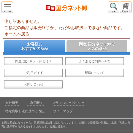
申し訳ありません。
ご指定の商品は販売終了か、ただ今お取扱いできない商品です。
ホームへ戻る
お客様に
問屋 国分ネット卸で
おすすめの商品
人気の商品
問屋 国分ネット卸とは？
よくあるご質問(FAQ)
ご利用ガイド
配送について
お問い合わせ
会社概要
ご利用規約
プライバシーポリシー
特定商取引法に基づく表記
サイトマップ
飲酒は20歳になってから。飲酒運転は法律で禁じられています。妊娠中や授乳期の飲酒は、胎児・乳児の発
育に悪影響を与えるおそれがあります。お酒は適量を。