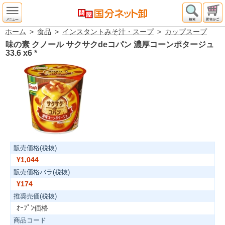
ホーム
>
食品
>
インスタントみそ汁・スープ
>
カップスープ
味の素 クノール サクサクdeコパン 濃厚コーンポタージュ
33.6 x6
*
販売価格(税抜)
¥1,044
販売価格バラ(税抜)
¥174
推奨売価(税抜)
ｵｰﾌﾟﾝ価格
商品コード