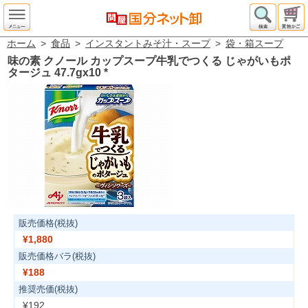
ホーム
>
食品
>
インスタントみそ汁・スープ
>
袋・箱スープ
味の素 クノール カップスープ牛乳でつくる じゃがいもポ
タージュ 47.7gx10
*
販売価格(税抜)
¥1,880
販売価格バラ(税抜)
¥188
推奨売価(税抜)
¥192