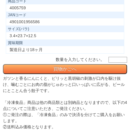
商品コード
4005759
JANコード
4901001956586
サイズ(バラ)
3.4×23.7×12.5
賞味期限
製造日より18ヶ月
数量を入力してください。
ガツンと香るにんにくと、ピリッと黒胡椒の刺激が口内を駆け抜
け、噛むごとにお肉の脂がじゅわっと口いっぱいに広がる、ビール
にとことん合う餃子です。
「冷凍食品」商品は他の商品類とは別納品となりますので、以下の4
点についてご注意いただき、ご発注ください。
①ご発注の際は、「冷凍食品」のみで決済を分けてご購入をお願い
します。
②送料込み価格となります。