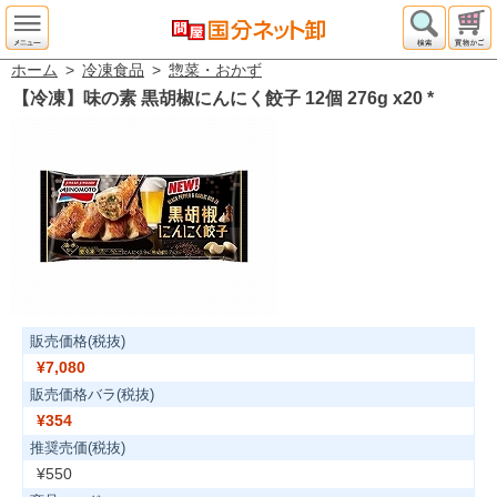
ホーム
>
冷凍食品
>
惣菜・おかず
【冷凍】味の素 黒胡椒にんにく餃子 12個 276g x20
*
販売価格(税抜)
¥7,080
販売価格バラ(税抜)
¥354
推奨売価(税抜)
¥550