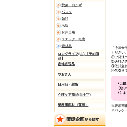
惣菜・おかず
パスタ
麺類
米飯
お弁当用
スナック・軽食
素材品
「冷凍食
ください
ロングライフ(LL)/【予約商
①ご発注
品】
②送料込
産地直送品
③佐川急
④代引き
やおきん
＊ご購
日用品・雑貨
【取り
ト】よ
介護ケア商品(白十字)
業務用商材（蓮田）
※表示画
※パッケ