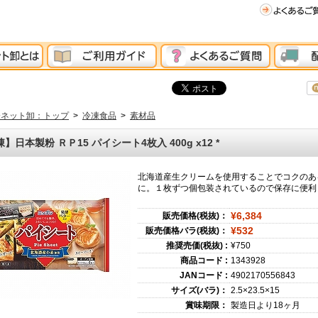
分ネット卸：トップ
>
冷凍食品
>
素材品
】日本製粉 ＲＰ15 パイシート4枚入 400g x12
*
北海道産生クリームを使用することでコクのあ
に。１枚ずつ個包装されているので保存に便利
¥6,384
販売価格(税抜)：
¥532
販売価格バラ(税抜)：
推奨売価(税抜) :
¥750
商品コード :
1343928
JANコード :
4902170556843
サイズ(バラ)：
2.5×23.5×15
賞味期限：
製造日より18ヶ月