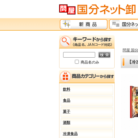
問屋 国
【冷凍
商品名のみ
飲料
食品
菓子
酒類
冷凍食品