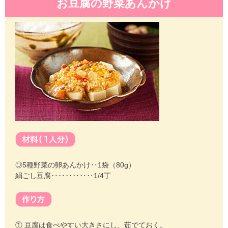
お豆腐の野菜あんかけ
◎5種野菜の卵あんかけ‥1袋（80g）
絹ごし豆腐‥‥‥‥‥‥1/4丁
① 豆腐は食べやすい大きさにし、茹でておく。